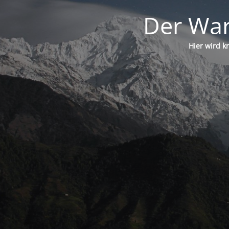
Der War
Hier wird k